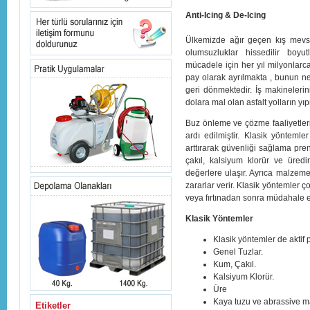
Anti-Icing & De-Icing
Ülkemizde ağır geçen kış mevs
olumsuzluklar hissedilir boyu
mücadele için her yıl milyonlar
pay olarak ayrılmakta , bunun ne
geri dönmektedir. İş makinelerin
dolara mal olan asfalt yolların yı
Buz önleme ve çözme faaliyetleri
ardı edilmiştir. Klasik yönteml
arttırarak güvenliği sağlama pren
çakıl, kalsiyum klorür ve üredi
değerlere ulaşır. Ayrıca malzeme 
zararlar verir. Klasik yöntemler 
veya fırtınadan sonra müdahale e
Klasik Yöntemler
Klasik yöntemler de aktif p
Genel Tuzlar.
Kum, Çakıl.
Kalsiyum Klorür.
Üre
Kaya tuzu ve abrassive ma
Etiketler