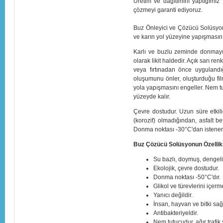
Üretim ve dağıtımını yaptığımız
çözmeyi garanti ediyoruz.
Buz Önleyici ve Çözücü Solüsyo
ve karın yol yüzeyine yapışmasını
Karlı ve buzlu zeminde donmayı ö
olarak likit haldedir. Açık sarı re
veya fırtınadan önce uygulandığ
oluşumunu önler, oluşturduğu fi
yola yapışmasını engeller. Nem tut
yüzeyde kalır.
Çevre dostudur. Uzun süre etkilid
(korozif) olmadığından, asfalt b
Donma noktası -30°C'dan istenen 
Buz Çözücü Solüsyonun Özellikl
Su bazlı, doymuş, dengeli 
Ekolojik, çevre dostudur.
Donma noktası -50°C'dır.
Glikol ve türevlerini içerm
Yanıcı değildir.
İnsan, hayvan ve bitki sağlı
Antibakteriyeldir.
Nem tutucudur, ağır trafik 