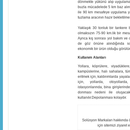
dönmekte yükünü alıp uygulama 
buzla mücadelede 5 km baz alınar
ile 90 km mesafeye uygulama yap
tuzlama aracının hazır bekletilmes
Yaklaşık 30 tonluk bir tankere 
olmaksızın 75-90 km.lik bir mes
Ayrıca kış sonrası yol bakım ve o
de göz önüne alındığında s
ekonomik bir ürün olduğu görülür
Kullanım Alanları
Yollara, köprülere, viyadüklere
kampüslerine, halı sahalara, tün
eritmek için, kaldırımlarda yaya
için, yollarda, otoyollard
istasyonlarında, bina girişlerin
donması nedeni ile oluşacak
kullanılır.Depolanması kolaydır.
Solüsyon Markaları hakkında öğ
için sitemizi ziyaret 