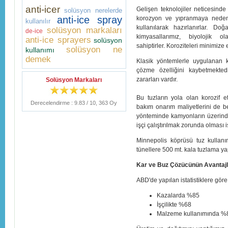
anti-icer
Gelişen teknolojiler neticesind
solüsyon nerelerde
anti-ice spray
korozyon ve yıpranmaya neden o
kullanılır
kullanılarak hazırlanırlar. D
solüsyon markaları
de-ice
kimyasallarımız, biyolojik o
anti-ice sprayers
solüsyon
sahiptirler. Koroziteleri minimize e
solüsyon ne
kullanımı
demek
Klasik yöntemlerle uygulanan k
çözme özelliğini kaybetmekted
zararları vardır.
Solüsyon Markaları
Bu tuzların yola olan korozif e
Derecelendirme :
9.83
/
10
,
363
Oy
bakım onarım maliyetlerini de b
yönteminde kamyonların üzerind
işçi çalıştırılmak zorunda olması iş
Minnepolis köprüsü tuz kullanı
tünellere 500 mt. kala tuzlama y
Kar ve Buz Çözücünün Avantajl
ABD'de yapılan istatistiklere gör
Kazalarda %85
İşçilikte %68
Malzeme kullanımında %8