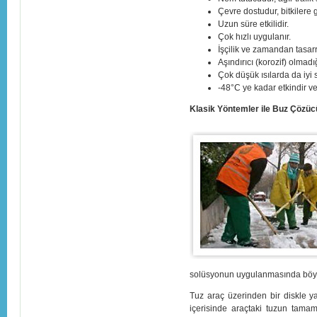
Çevre dostudur, bitkilere 
Uzun süre etkilidir.
Çok hızlı uygulanır.
İşçilik ve zamandan tasarr
Aşındırıcı (korozif) olmad
Çok düşük ısılarda da iyi
-48°C ye kadar etkindir v
Klasik Yöntemler ile Buz Çözüc
solüsyonun uygulanmasında böyle
Tuz araç üzerinden bir diskle y
içerisinde araçtaki tuzun tama